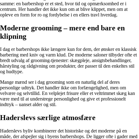
samme: en barbershop er et sted, hvor tid og opmærksomhed er i
centrum. Her handler det ikke kun om at blive klippet, men om at
opleve en form for ro og fordybelse i en ellers travl hverdag.
Moderne grooming – mere end bare en
klipning
I dag er barbershops ikke længere kun for dem, der ønsker en klassisk
barbering med kniv og varm klud. De moderne saloner tilbyder ofte et
bredt udvalg af grooming-tjenester: skægpleje, ansigtsbehandlinger,
hårstyling og rådgivning om produkter, der passer til den enkeltes stil
og hudtype.
Mange mænd ser i dag grooming som en naturlig del af deres
personlige udtryk. Det handler ikke om forfængelighed, men om
velvære og selvtillid. En velplejet frisure eller et veltrimmet skæg kan
være med til at understrege personlighed og give et professionelt
indtryk – uanset alder og stil.
Haderslevs særlige atmosfære
Haderslevs byliv kombinerer det historiske og det moderne på en
måde, der afspejler sig i byens barbershops. De ligger ofte i gader med