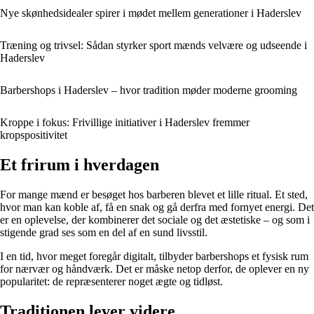
Nye skønhedsidealer spirer i mødet mellem generationer i Haderslev
Træning og trivsel: Sådan styrker sport mænds velvære og udseende i
Haderslev
Barbershops i Haderslev – hvor tradition møder moderne grooming
Kroppe i fokus: Frivillige initiativer i Haderslev fremmer
kropspositivitet
Et frirum i hverdagen
For mange mænd er besøget hos barberen blevet et lille ritual. Et sted,
hvor man kan koble af, få en snak og gå derfra med fornyet energi. Det
er en oplevelse, der kombinerer det sociale og det æstetiske – og som i
stigende grad ses som en del af en sund livsstil.
I en tid, hvor meget foregår digitalt, tilbyder barbershops et fysisk rum
for nærvær og håndværk. Det er måske netop derfor, de oplever en ny
popularitet: de repræsenterer noget ægte og tidløst.
Traditionen lever videre