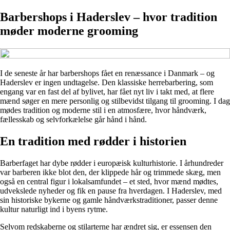
Barbershops i Haderslev – hvor tradition
møder moderne grooming
I de seneste år har barbershops fået en renæssance i Danmark – og
Haderslev er ingen undtagelse. Den klassiske herrebarbering, som
engang var en fast del af bylivet, har fået nyt liv i takt med, at flere
mænd søger en mere personlig og stilbevidst tilgang til grooming. I dag
mødes tradition og moderne stil i en atmosfære, hvor håndværk,
fællesskab og selvforkælelse går hånd i hånd.
En tradition med rødder i historien
Barberfaget har dybe rødder i europæisk kulturhistorie. I århundreder
var barberen ikke blot den, der klippede hår og trimmede skæg, men
også en central figur i lokalsamfundet – et sted, hvor mænd mødtes,
udvekslede nyheder og fik en pause fra hverdagen. I Haderslev, med
sin historiske bykerne og gamle håndværkstraditioner, passer denne
kultur naturligt ind i byens rytme.
Selvom redskaberne og stilarterne har ændret sig, er essensen den