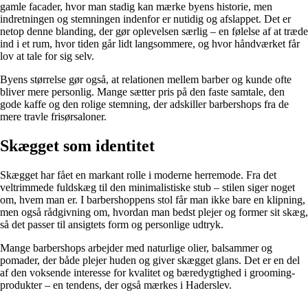
gamle facader, hvor man stadig kan mærke byens historie, men
indretningen og stemningen indenfor er nutidig og afslappet. Det er
netop denne blanding, der gør oplevelsen særlig – en følelse af at træde
ind i et rum, hvor tiden går lidt langsommere, og hvor håndværket får
lov at tale for sig selv.
Byens størrelse gør også, at relationen mellem barber og kunde ofte
bliver mere personlig. Mange sætter pris på den faste samtale, den
gode kaffe og den rolige stemning, der adskiller barbershops fra de
mere travle frisørsaloner.
Skægget som identitet
Skægget har fået en markant rolle i moderne herremode. Fra det
veltrimmede fuldskæg til den minimalistiske stub – stilen siger noget
om, hvem man er. I barbershoppens stol får man ikke bare en klipning,
men også rådgivning om, hvordan man bedst plejer og former sit skæg,
så det passer til ansigtets form og personlige udtryk.
Mange barbershops arbejder med naturlige olier, balsammer og
pomader, der både plejer huden og giver skægget glans. Det er en del
af den voksende interesse for kvalitet og bæredygtighed i grooming-
produkter – en tendens, der også mærkes i Haderslev.