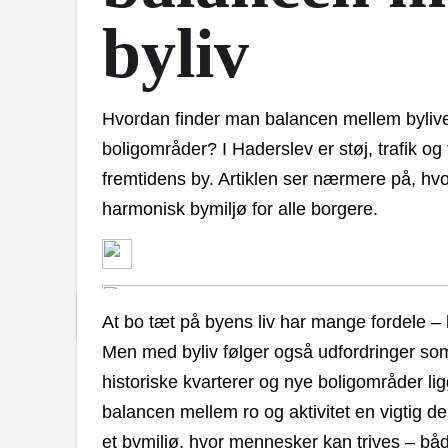
byliv
Hvordan finder man balancen mellem bylive
boligområder? I Haderslev er støj, trafik og
fremtidens by. Artiklen ser nærmere på, h
harmonisk bymiljø for alle borgere.
At bo tæt på byens liv har mange fordele – k
Men med byliv følger også udfordringer som 
historiske kvarterer og nye boligområder l
balancen mellem ro og aktivitet en vigtig d
et bymiljø, hvor mennesker kan trives – bå