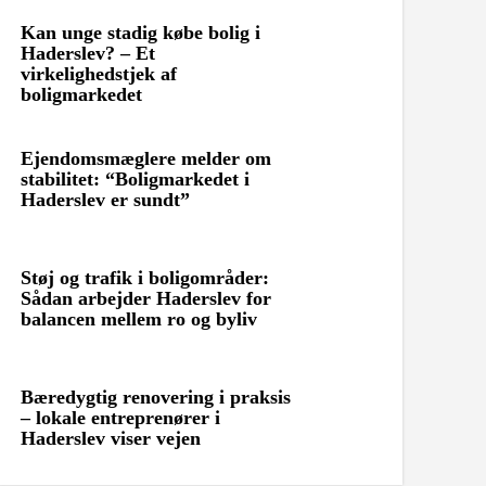
Kan unge stadig købe bolig i
Haderslev? – Et
virkelighedstjek af
boligmarkedet
Ejendomsmæglere melder om
stabilitet: “Boligmarkedet i
Haderslev er sundt”
Støj og trafik i boligområder:
Sådan arbejder Haderslev for
balancen mellem ro og byliv
Bæredygtig renovering i praksis
– lokale entreprenører i
Haderslev viser vejen