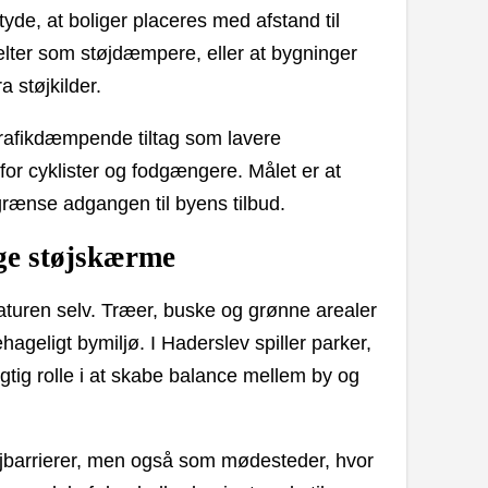
de, at boliger placeres med afstand til
ælter som støjdæmpere, eller at bygninger
 støjkilder.
trafikdæmpende tiltag som lavere
for cyklister og fodgængere. Målet er at
rænse adgangen til byens tilbud.
ge støjskærme
naturen selv. Træer, buske og grønne arealer
geligt bymiljø. I Haderslev spiller parker,
tig rolle i at skabe balance mellem by og
jbarrierer, men også som mødesteder, hvor