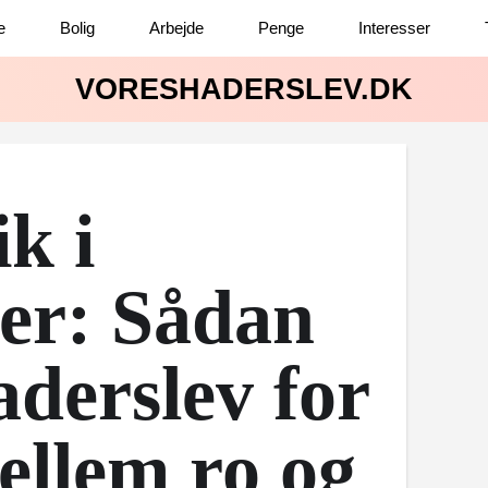
e
Bolig
Arbejde
Penge
Interesser
VORESHADERSLEV.DK
ik i
er: Sådan
derslev for
ellem ro og