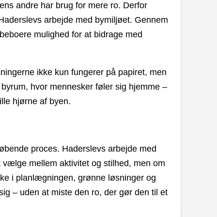
ns andre har brug for mere ro. Derfor
e i Haderslevs arbejde med bymiljøet. Gennem
r beboere mulighed for at bidrage med
øsningerne ikke kun fungerer på papiret, men
 byrum, hvor mennesker føler sig hjemme –
ille hjørne af byen.
n løbende proces. Haderslevs arbejde med
 at vælge mellem aktivitet og stilhed, men om
ke i planlægningen, grønne løsninger og
ig – uden at miste den ro, der gør den til et