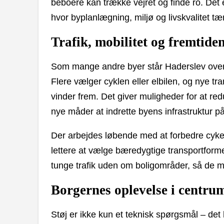
beboere kan trække vejret og finde ro. Det 
hvor byplanlægning, miljø og livskvalitet 
Trafik, mobilitet og fremtide
Som mange andre byer står Haderslev over f
Flere vælger cyklen eller elbilen, og nye tr
vinder frem. Det giver muligheder for at re
nye måder at indrette byens infrastruktur på
Der arbejdes løbende med at forbedre cykel
lettere at vælge bæredygtige transportforme
tunge trafik uden om boligområder, så de me
Borgernes oplevelse i centru
Støj er ikke kun et teknisk spørgsmål – det 