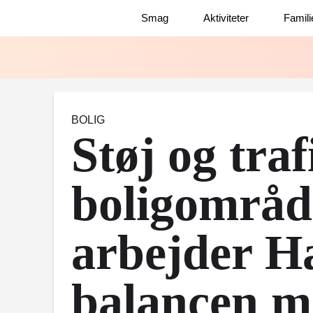
Smag
Aktiviteter
Famili
BOLIG
Støj og traf
boligområd
arbejder Ha
balancen m