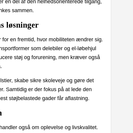
er en del af den helhedsorienterede tilgang,
tænkes sammen.
ns løsninger
or en fremtid, hvor mobiliteten ændrer sig.
ansportformer som delebiler og el-løbehjul
ducere støj og forurening, men kræver også
.
stier, skabe sikre skoleveje og gøre det
r. Samtidig er der fokus på at lede den
st støjbelastede gader får aflastning.
m
handler også om oplevelse og livskvalitet.